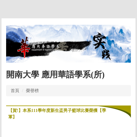
跳
到
主
要
內
容
區
開南大學 應用華語學系(所)
首頁
榮譽榜
【賀!】本系111學年度新生盃男子籃球比賽榮獲【季
軍】