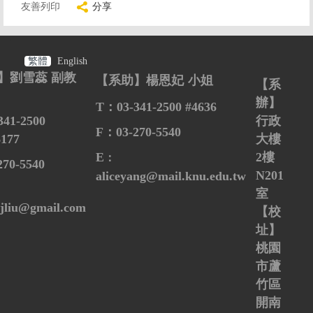
友善列印
分享
繁體
English
】劉雪蕊 副教
【系助】楊恩妃
小姐
【系
辦】
T
：
03-341-2500 #4636
341-2500
行政
F：
03-270-5540
6177
大樓
E
2
樓
：
270-5540
N201
aliceyang@mail.knu.edu.tw
室
hjliu@gmail.com
【校
址】
桃園
市蘆
竹區
開南