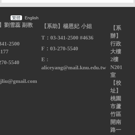
繁體
English
】劉雪蕊 副教
【系助】楊恩妃
小姐
【系
辦】
T
：
03-341-2500 #4636
341-2500
行政
F：
03-270-5540
6177
大樓
E
2
樓
：
270-5540
N201
aliceyang@mail.knu.edu.tw
室
hjliu@gmail.com
【校
址】
桃園
市蘆
竹區
開南
路一