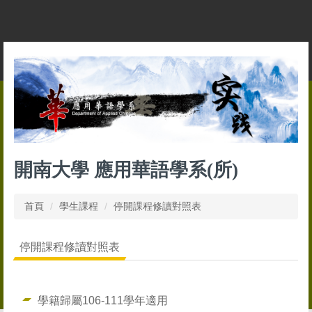
跳
到
主
要
內
容
區
開南大學 應用華語學系(所)
首頁
學生課程
停開課程修讀對照表
停開課程修讀對照表
學籍歸屬106-111學年適用